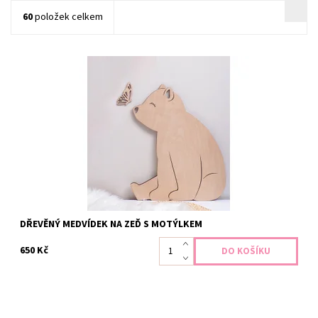
60
položek celkem
Vytvořte v dětském pokojíčku hřejivou a útulnou atmosféru s
roztomilou dřevěnou dekorací. Medvídek se stane milým
společníkem každého dětského pokojíčku a dodá prostoru
klidnou a hravou atmosféru.
Dostupnost:
Skladem
DŘEVĚNÝ MEDVÍDEK NA ZEĎ S MOTÝLKEM
650 Kč