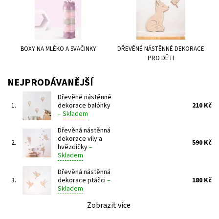
BOXY NA MLÉKO A SVAČINKY
DŘEVĚNÉ NÁSTĚNNÉ DEKORACE
PRO DĚTI
NEJPRODÁVANĚJŠÍ
Dřevěné nástěnné
1.
dekorace balónky
210 Kč
–
Skladem
Dřevěná nástěnná
dekorace víly a
2.
590 Kč
hvězdičky
–
Skladem
Dřevěná nástěnná
3.
dekorace ptáčci
–
180 Kč
Skladem
Zobrazit více