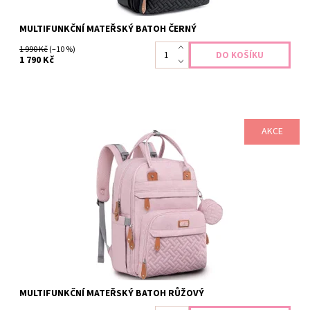
MULTIFUNKČNÍ MATEŘSKÝ BATOH ČERNÝ
1 990 Kč
(–10 %)
1 790 Kč
AKCE
Přebalovací batoh je navržen tak, aby pojal vše potřebné na
cesty nebo výlety s Vašim děťátkem. Pokud hledáte opravdu
dobře organizovaný batoh s velkým množstvím přihrádek, je pro
Vás tento tím pravým. Velikost 42x31x21cm Kapacita 26l ...
Dostupnost:
Sklad II
Záruka:
2 roky
MULTIFUNKČNÍ MATEŘSKÝ BATOH RŮŽOVÝ