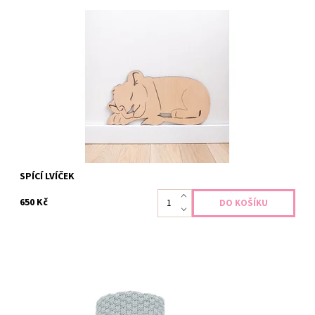
Dodejte dětskému pokojíčku klidnou a hřejivou atmosféru s
roztomilou dřevěnou dekorací Spící lvíček. Jemný motiv
usměvavého lvíčka se zavřenýma očima působí něžně a
harmonicky, takže se skvěle hodí do pokojíčku pro miminko i
větší děti. Spící lev...
Dostupnost:
Skladem
SPÍCÍ LVÍČEK
650 Kč
Měkoučká deka ze 100% bavlny pro Vaše miminko. Díky své
výjimečné hebkosti obejme Vaše děťátko, dodá mu pocit pocit
bezpečí a zajistí klidný spánek. Rozměry 80x100 cm 100%