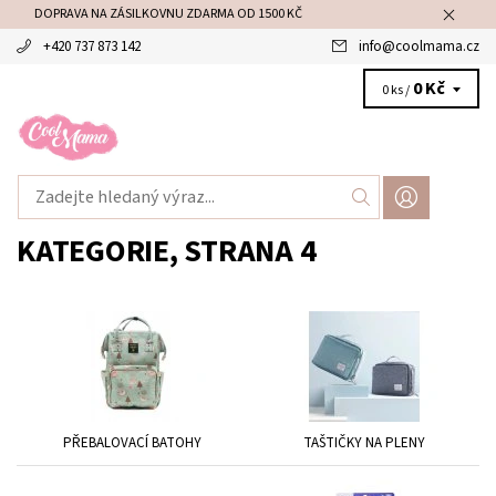
DOPRAVA NA ZÁSILKOVNU ZDARMA OD 1500 KČ
+420 737 873 142
info
@
coolmama.cz
0 Kč
0 ks /
KATEGORIE
, STRANA 4
PŘEBALOVACÍ BATOHY
TAŠTIČKY NA PLENY