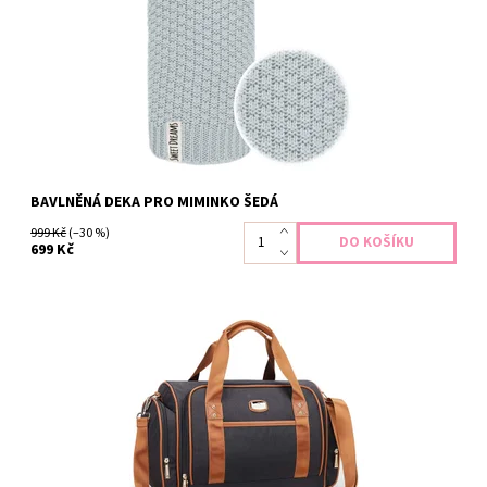
bavlna Vyrobeno z materiálů Öko-Tex Standard 100 vhodných pro
děti...
Dostupnost:
Vyprodáno
Záruka:
2 roky
BAVLNĚNÁ DEKA PRO MIMINKO ŠEDÁ
999 Kč
(–30 %)
699 Kč
Víceúčelová prostorná taška, kterou oceníte při každodenních
aktivitách, ale zvládnete do ní sbalit i věci na rodinný výlet nebo ji
využijete jako příruční tašku na dovolenou s miminkem. Rozměry
43 x 27 x 22 cm Více způsobů nošení Můžete použít i jako...
Dostupnost:
Skladem
Záruka:
2 roky