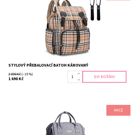
nevypadá jako typický přebalovací batoh, proto jej využijete
nejen s miminkem. Batoh je výsledkem skloubení praktičnosti a
elegance. Ideální a variabilní velikost Voděodolný...
Dostupnost:
Skladem
Záruka:
2 roky
STYLOVÝ PŘEBALOVACÍ BATOH KÁROVANÝ
2 090 Kč
(–19 %)
1 690 Kč
AKCE
Přebalovací batoh pro všechny maminky, které chtějí skloubit
módu, eleganci a praktičnost. Batoh disponuje velkým
množstvím kapes a přihrádek, kde uložíte vše nezbytné pro
miminko a zároveň je krásným doplňkem. Voděodolný
Odlehčená...