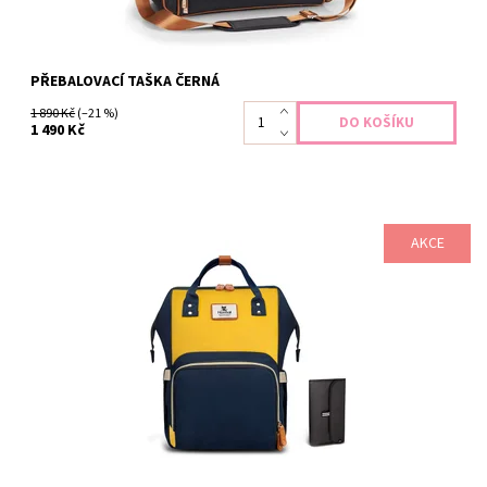
PŘEBALOVACÍ TAŠKA ČERNÁ
1 890 Kč
(–21 %)
1 490 Kč
AKCE
Praktický přebalovací batoh, kde každá věc pro miminko má své
místo. AKCE - k batohu přebalovací podložka zdarma. Kapacita
24 L Rozměry 42 x 27 x 21 cm Systematický úložný prostor
Přihrádky na lahvičky Vyroben z nepromokavé oxfordské látky
Dostupnost:
Skladem
Záruka:
2 roky