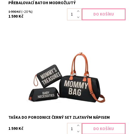
PŘEBALOVACÍ BATOH MODROŽLUTÝ
1 990 Kč
(–20 %)
1 590 Kč
Taška do porodnice je nepostradatelnou součástí Vaší
výbavičky. Využijete ji nejen v porodnici, ale bude Vás
doprovázet i na všech výletech s miminkem. Rozměry 43 x 30 x
24cm Váha 0.8 kg Voděodolná Prakticky členěná hlavní kapsa...
Dostupnost:
Skladem
Záruka:
2 roky
TAŠKA DO PORODNICE ČERNÝ SET ZLATAVÝM NÁPISEM
1 590 Kč