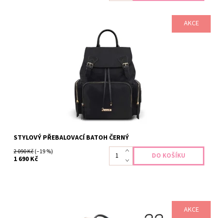
AKCE
Velmi elegantní batoh pro maminky, který na první pohled
nevypadá jako typický přebalovací batoh, proto jej využijete
nejen s miminkem. Batoh je výsledkem skloubení praktičnosti a
elegance. Ideální a variabilní velikost Voděodolný materiál...
Dostupnost:
Skladem
Záruka:
2 roky
STYLOVÝ PŘEBALOVACÍ BATOH ČERNÝ
2 090 Kč
(–19 %)
1 690 Kč
AKCE
Velmi elegantní batoh pro maminky, který na první pohled