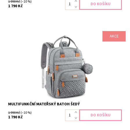
1 990 Kč
(–10 %)
1 790 Kč
AKCE
Přebalovací batoh je navržen tak, aby pojal vše potřebné na
cesty nebo výlety s Vašim děťátkem. Pokud hledáte opravdu
dobře organizovaný batoh s velkým množstvím přihrádek, je pro
Vás tento tím pravým. Velikost 42x31x21cm Kapacita 26l Celkem
5...
Dostupnost:
Skladem
Záruka:
2 roky
MULTIFUNKČNÍ MATEŘSKÝ BATOH ŠEDÝ
1 990 Kč
(–10 %)
1 790 Kč