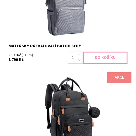
Dostupnost:
Skladem
Záruka:
2 roky
MATEŘSKÝ PŘEBALOVACÍ BATOH ŠEDÝ
2 190 Kč
(–18 %)
1 790 Kč
AKCE
Přebalovací batoh je navržen tak, aby pojal vše potřebné na
cesty nebo výlety s Vašim děťátkem. Pokud hledáte opravdu
dobře organizovaný batoh s velkým množstvím přihrádek, je pro
Vás tento tím pravým. Velikost 42x31x21cm Kapacita 26l Celkem
5...
Dostupnost:
Sklad II
Záruka:
2 roky