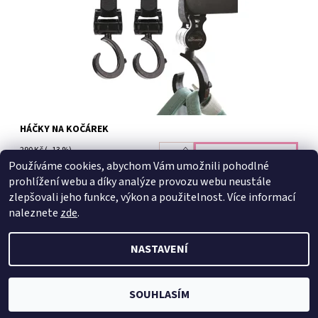
HÁČKY NA KOČÁREK
290 Kč
(–13 %)
250 Kč
Používáme cookies, abychom Vám umožnili pohodlné
prohlížení webu a díky analýze provozu webu neustále
zlepšovali jeho funkce, výkon a použitelnost.
Více informací
naleznete
zde
.
NASTAVENÍ
2026 © Coolmama.cz, všechna práva vyhrazena
Vytvořil Shoptet
SOUHLASÍM