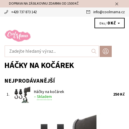
DOPRAVA NA ZÁSILKOVNU ZDARMA OD 1500 KČ
+420 737 873 142
info
@
coolmama.cz
0 Kč
0 ks /
HÁČKY NA KOČÁREK
NEJPRODÁVANĚJŠÍ
Háčky na kočárek
1.
250 Kč
–
Skladem
Zavěste si pohodlně náš přebalovací batoh na kočárek! Rotace
360 ° Nosnost až 10 kg Jedno balení obsahuje 2 kusy háčků
Dostupnost:
Skladem