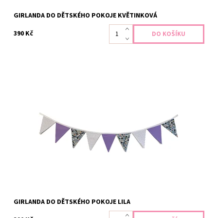
GIRLANDA DO DĚTSKÉHO POKOJE KVĚTINKOVÁ
390 Kč
Girlanda je krásný doplněk, který rozveselí dětský pokojíček a
upoutá pozornost Vašich ratolestí. Celková délka i s provázky je
cca 230 cm. Velikost jedné girlandy je 17 x 21 cm. Počet vlaječek
je 9. Můžete zavěsit na postýlku, na stěnu nebo třeba do...
Dostupnost:
Ušijeme na zakázku do týdne
Záruka:
2 roky
GIRLANDA DO DĚTSKÉHO POKOJE LILA