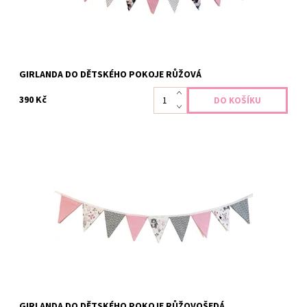
GIRLANDA DO DĚTSKÉHO POKOJE RŮŽOVÁ
390 Kč
Girlanda je krásný doplněk, který rozveselí dětský pokojíček a
upoutá pozornost Vašich ratolestí. Celková délka i s provázky je
cca 230 cm. Velikost jedné girlandy je 17 x 21 cm. Počet vlaječek
je 9. Můžete zavěsit na postýlku, na stěnu nebo třeba do...
Dostupnost:
Ušijeme na zakázku do týdne
Záruka:
2 roky
GIRLANDA DO DĚTSKÉHO POKOJE RŮŽOVOŠEDÁ