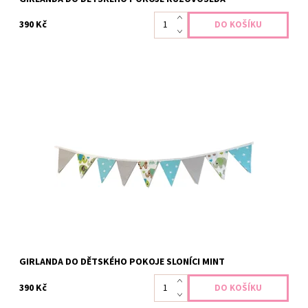
390 Kč
Girlanda je krásný doplněk, který rozveselí dětský pokojíček a
upoutá pozornost Vašich ratolestí. Celková délka i s provázky je
cca 230 cm. Velikost jedné girlandy je 17 x 21 cm. Počet vlaječek
je 9. Můžete zavěsit na postýlku, na stěnu nebo třeba do...
Dostupnost:
Ušijeme na zakázku do týdne
Záruka:
2 roky
GIRLANDA DO DĚTSKÉHO POKOJE SLONÍCI MINT
390 Kč