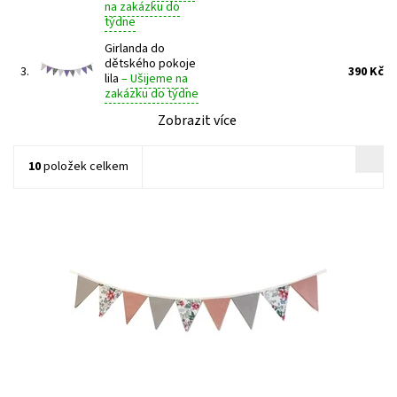
na zakázku do
týdne
Girlanda do
dětského pokoje
3.
390 Kč
lila
–
Ušijeme na
zakázku do týdne
Zobrazit více
10
položek celkem
Girlanda je krásný doplněk, který rozveselí dětský pokojíček a
upoutá pozornost Vašich ratolestí. Celková délka i s provázky je
cca 230 cm. Velikost jedné girlandy je 17 x 21 cm. Počet vlaječek
je 9. Můžete zavěsit na postýlku, na stěnu nebo třeba do...
Dostupnost:
Ušijeme na zakázku do týdne
Záruka:
2 roky