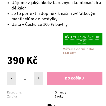
Ušijeme v jakýchkoliv barevných kombinacích a
délkách.
Je to perfektní doplněk k našim zvířátkovým
mantinelům do postýlky.
Ušita v Česku ze 100 % bavlny.
UŠIJEME NA ZAKÁZKU DO
TÝDNE
Můžeme doručit do:
14.8.2026
390 Kč
-
+
Kategorie:
Girlandy
Záruka:
2 roky