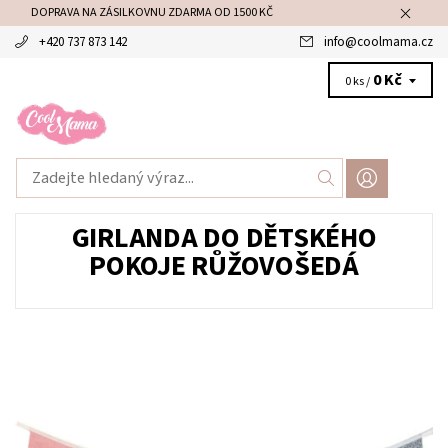
DOPRAVA NA ZÁSILKOVNU ZDARMA OD 1500 KČ
+420 737 873 142
info
@
coolmama.cz
0 Kč
0 ks /
GIRLANDA DO DĚTSKÉHO
POKOJE RŮŽOVOŠEDÁ