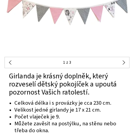
1
z 3
Girlanda je krásný doplněk, který
rozveselí dětský pokojíček a upoutá
pozornost Vašich ratolestí.
Celková délka i s provázky je cca 230 cm.
Velikost jedné girlandy je 17 x 21 cm.
Počet vlaječek je 9.
Můžete zavěsit na postýlku, na stěnu nebo
třeba do okna.