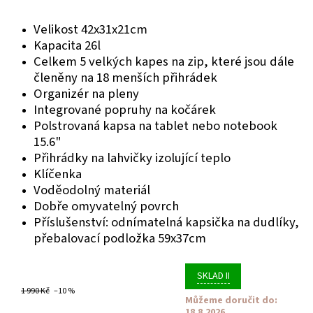
Velikost 42x31x21cm
Kapacita 26l
Celkem 5 velkých kapes na zip, které jsou dále
členěny na 18 menších přihrádek
Organizér na pleny
Integrované popruhy na kočárek
Polstrovaná kapsa na tablet nebo notebook
15.6"
Přihrádky na lahvičky izolující teplo
Klíčenka
Voděodolný materiál
Dobře omyvatelný povrch
Příslušenství: odnímatelná kapsička na dudlíky,
přebalovací podložka 59x37cm
SKLAD II
1 990 Kč
–10 %
Můžeme doručit do:
18.8.2026