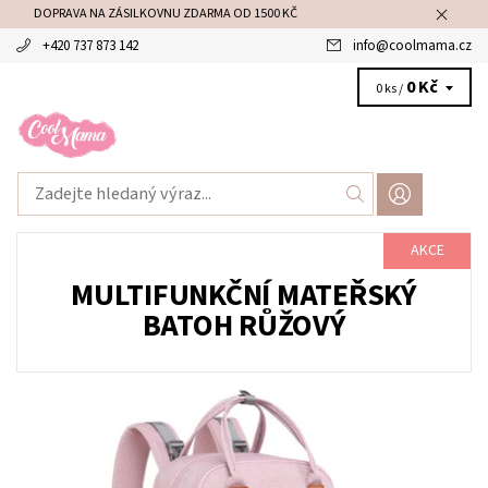
DOPRAVA NA ZÁSILKOVNU ZDARMA OD 1500 KČ
+420 737 873 142
info
@
coolmama.cz
0 Kč
0 ks /
AKCE
MULTIFUNKČNÍ MATEŘSKÝ
BATOH RŮŽOVÝ