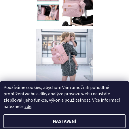
Používáme cookies, abychom Vám umožnili pohodlné
prohlížení webu a díky analýze provozu webu neustále
Buďte první, kdo napíše příspěvek k této položce.
zlepšovali jeho funkce, výkon a použitelnost.
Více informací
Přidat komentář
naleznete
zde
.
NASTAVENÍ
2026 © Coolmama.cz, všechna práva vyhrazena