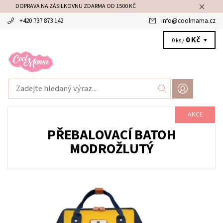
DOPRAVA NA ZÁSILKOVNU ZDARMA OD 1500 KČ
+420 737 873 142
info
@
coolmama.cz
0 Kč
0 ks /
AKCE
PŘEBALOVACÍ BATOH
MODROŽLUTÝ