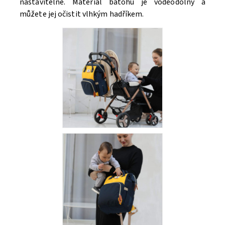
nastavitelné. Materiál batohu je voděodolný a
můžete jej očistit vlhkým hadříkem.