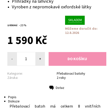
Přihrádky na lahvičky
Vyroben z nepromokavé oxfordské látky
SKLADEM
1 990 Kč
–20 %
Můžeme doručit do:
12.8.2026
1 590 Kč
-
+
Kategorie:
Přebalovací batohy
Záruka:
2 roky
Dotaz
Tisk
Popis
Diskuze
Přebalovací batoh má celkem 8 vnitřních