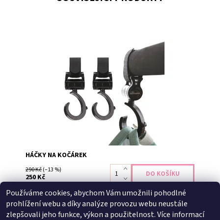
Zavěste si pohodlně náš přebalovací batoh na kočárek!
Rotace 360 ° Nosnost až 10 kg Jedno balení obsahuje 2
kusy háčků
Dostupnost:
Skladem
HÁČKY NA KOČÁREK
290 Kč
(–13 %)
250 Kč
Používáme cookies, abychom Vám umožnili pohodlné
prohlížení webu a díky analýze provozu webu neustále
Buďte první, kdo napíše příspěvek k této položce.
zlepšovali jeho funkce, výkon a použitelnost.
Více informací
Přidat komentář