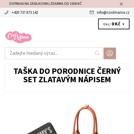
DOPRAVA NA ZÁSILKOVNU ZDARMA OD 1500 KČ
+420 737 873 142
info
@
coolmama.cz
0 Kč
0 ks /
TAŠKA DO PORODNICE ČERNÝ
SET ZLATAVÝM NÁPISEM