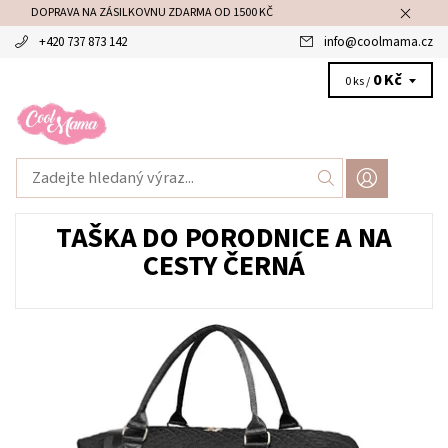
DOPRAVA NA ZÁSILKOVNU ZDARMA OD 1500 KČ
+420 737 873 142
info
@
coolmama.cz
0 Kč
0 ks /
TAŠKA DO PORODNICE A NA
CESTY ČERNÁ