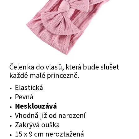
Čelenka do vlasů, která bude slušet
každé malé princezně.
Elastická
Pevná
Nesklouzává
Vhodná již od narození
Zakrývá ouška
15 x 9 cm neroztažená