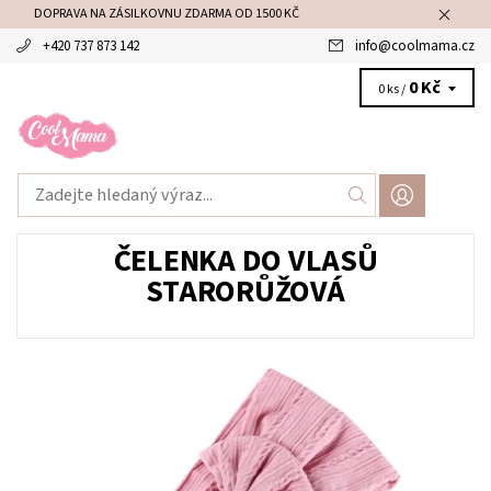
DOPRAVA NA ZÁSILKOVNU ZDARMA OD 1500 KČ
+420 737 873 142
info
@
coolmama.cz
0 Kč
0 ks /
ČELENKA DO VLASŮ
STARORŮŽOVÁ