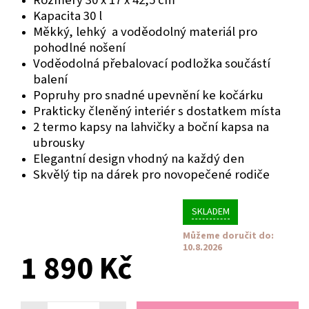
Rozměry
30 x 17 x 42,5 cm
Kapacita 30 l
Měkký, lehký a voděodolný materiál pro
pohodlné nošení
Voděodolná přebalovací podložka součástí
balení
Popruhy pro snadné upevnění ke kočárku
Prakticky členěný interiér s dostatkem místa
2 termo kapsy na lahvičky a boční kapsa na
ubrousky
Elegantní design vhodný na každý den
Skvělý tip na dárek pro novopečené rodiče
SKLADEM
Můžeme doručit do:
10.8.2026
1 890 Kč