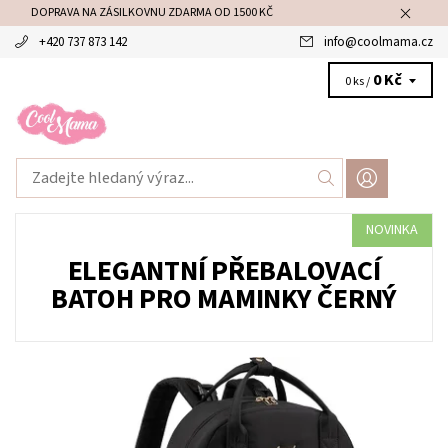
DOPRAVA NA ZÁSILKOVNU ZDARMA OD 1500 KČ
+420 737 873 142
info
@
coolmama.cz
0 Kč
0 ks /
NOVINKA
ELEGANTNÍ PŘEBALOVACÍ
BATOH PRO MAMINKY ČERNÝ